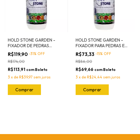
HOLD STONE GARDEN -
HOLD STONE GARDEN -
FIXADOR DE PEDRAS
FIXADOR PARA PEDRAS E
SOLTAS - 1L - SEMI BRILHO
GRANILHAS - 500ML - SEMI
R$119,90
R$73,33
-
31
%
OFF
-
15
%
OFF
BRILHO
R$174,00
R$86,00
R$113,91
R$69,66
com
Boleto
com
Boleto
3
x
de
R$39,97
sem juros
3
x
de
R$24,44
sem juros