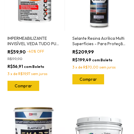
IMPERMEABILIZANTE
Selante Resina Acrílica Multi
INVISÍVEL VEDA TUDO PU
Superfícies - Para Proteção
INCOLOR
1L
R$59,90
R$209,99
-
40
%
OFF
R$99,90
R$199,49
com
Boleto
R$56,91
com
Boleto
3
x
de
R$70,00
sem juros
3
x
de
R$19,97
sem juros
Comprar
Comprar