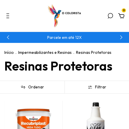
0
Parcele em até 12X
Início
.
Impermeabilizantes e Resinas
.
Resinas Protetoras
Resinas Protetoras
Ordenar
Filtrar