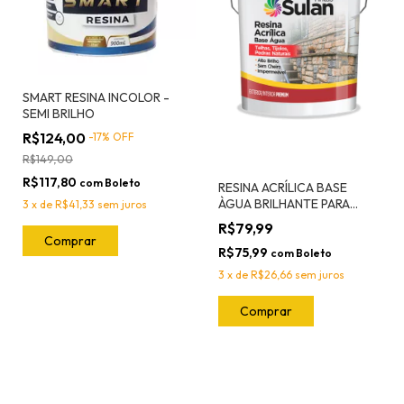
SMART RESINA INCOLOR -
SEMI BRILHO
R$124,00
-
17
%
OFF
R$149,00
R$117,80
com
Boleto
RESINA ACRÍLICA BASE
ÀGUA BRILHANTE PARA
3
x
de
R$41,33
sem juros
CONCRETO, PEDRA, TIJOLO
R$79,99
E FIBROCIMENTO
Comprar
R$75,99
com
Boleto
3
x
de
R$26,66
sem juros
Comprar