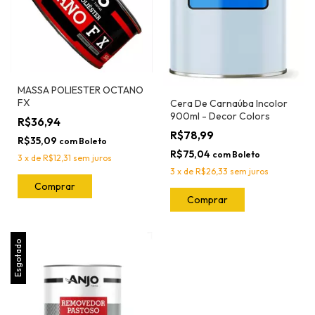
MASSA POLIESTER OCTANO
FX
Cera De Carnaúba Incolor
900ml - Decor Colors
R$36,94
R$78,99
R$35,09
com
Boleto
R$75,04
com
Boleto
3
x
de
R$12,31
sem juros
3
x
de
R$26,33
sem juros
Comprar
Esgotado