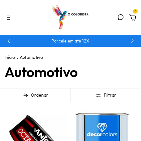
0
Parcele em até 12X
Início
.
Automotivo
Automotivo
Ordenar
Filtrar