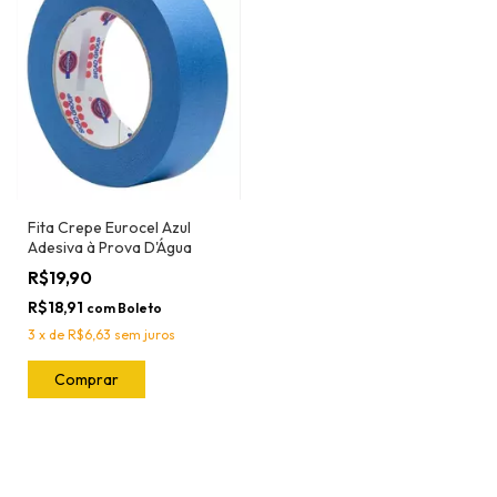
Fita Crepe Eurocel Azul
Adesiva à Prova D'Água
R$19,90
R$18,91
com
Boleto
3
x
de
R$6,63
sem juros
Comprar