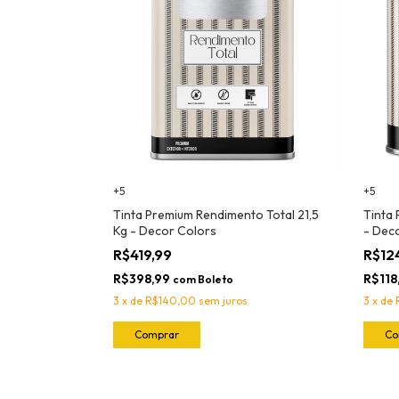
+5
+5
Tinta Premium Rendimento Total 21,5
Tinta 
Kg - Decor Colors
- Dec
R$419,99
R$12
R$398,99
R$118
com
Boleto
3
x
de
R$140,00
sem juros
3
x
de
Comprar
Co