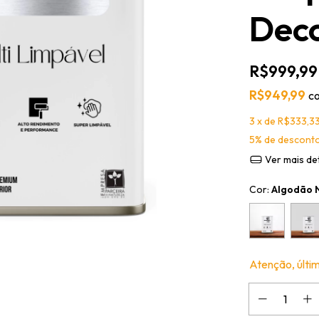
Deco
R$999,99
R$949,99
c
3
x de
R$333,3
5% de descont
Ver mais de
Cor:
Algodão 
Atenção, últi