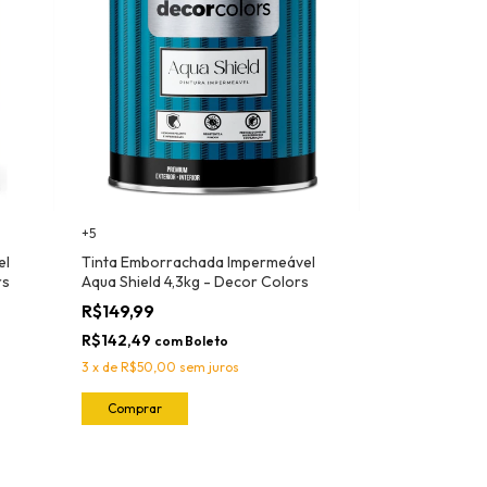
+5
el
Tinta Emborrachada Impermeável
rs
Aqua Shield 4,3kg - Decor Colors
R$149,99
R$142,49
com
Boleto
3
x
de
R$50,00
sem juros
Comprar