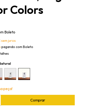
r Colors
om
Boleto
3
sem juros
o
pagando com Boleto
talhes
Natural
ma peça!