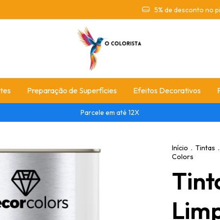
5% de desconto no pi
tes
Preparação de Superfícies
Efeitos Decorativos
Parcele em até 12X
Início
.
Tintas
.
Colors
Tint
Limp