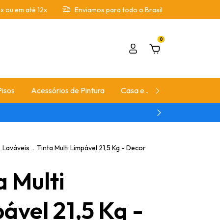
x ou em até 12x
Enviamos para todo o Brasil
0
Pisos
Acessórios de Pintura
Casa e Jardim
Automoti
Laváveis
.
Tinta Multi Limpável 21,5 Kg - Decor
a Multi
ável 21,5 Kg -