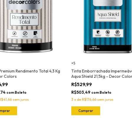
+5
Premium Rendimento Total 4,3 Kg
Tinta Emborrachada Impermeáv
or Colors
Aqua Shield 21,5kg - Decor Colo
4,99
R$529,99
,74
R$503,49
com
Boleto
com
Boleto
R$41,66
sem juros
3
x
de
R$176,66
sem juros
mprar
Comprar